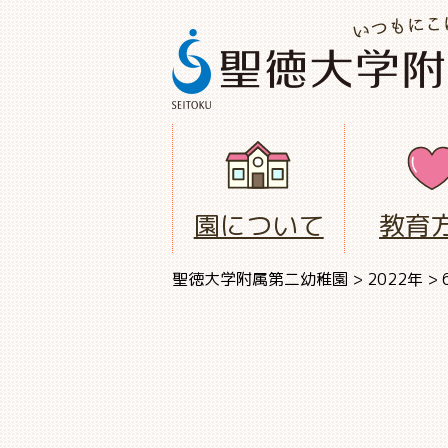
園について
教育
聖徳大学附属第二幼稚園
>
2022年
>