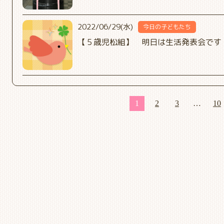
2022/06/29(水)
今日の子どもたち
【５歳児松組】 明日は生活発表会です
1
2
3
…
10