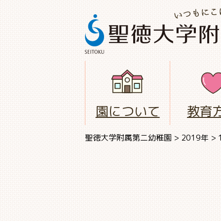
園について
教育
聖徳大学附属第二幼稚園
>
2019年
>