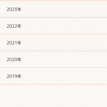
2023年
2022年
2021年
2020年
2019年