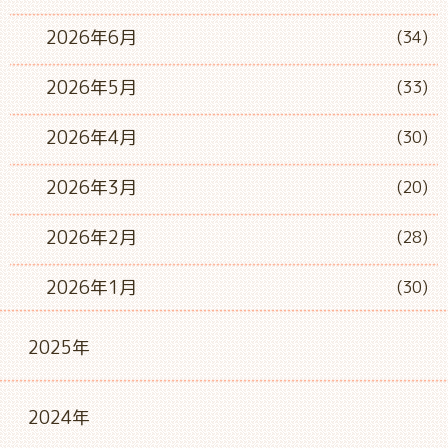
2026年6月
(34)
2026年5月
(33)
2026年4月
(30)
2026年3月
(20)
2026年2月
(28)
2026年1月
(30)
2025年
2024年