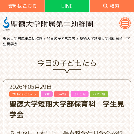
LINE
資料はこちら
検索
聖徳大学附属第二幼稚園
>
今日の子どもたち
>
聖徳大学短期大学部保育科 学
生見学会
今日の子どもたち
2026年05月29日
今日の子どもたち
保育
うめ組
さくら組
パンダ組
聖徳大学短期大学部保育科 学生見
学会
５月28日（木）に、保育科学生見学会が行