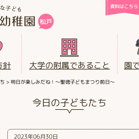
資料はこちら
方針
大学の附属であること
園
ち
>
明日が楽しみだね！～聖徳子どもまつり前日～
今日の子どもたち
2023年06月30日