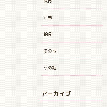
保育
行事
給食
その他
うめ組
アーカイブ