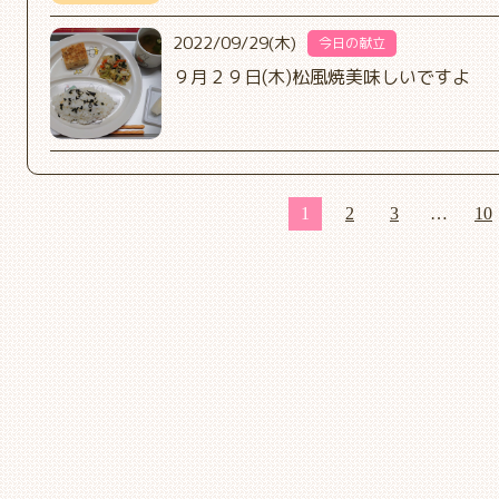
2022/09/29(木)
今日の献立
９月２９日(木)松風焼美味しいですよ
1
2
3
…
10