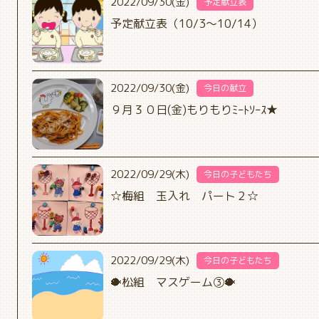
2022/09/30(金)
予定献立表
予定献立表（10/3～10/14）
2022/09/30(金)
今日の献立
９月３０日(金)もりもりﾐｰﾄｿｰｽ★
2022/09/29(木)
今日の子どもたち
☆梅組 玉入れ パート２☆
2022/09/29(木)
今日の子どもたち
🐡松組 マスゲーム③🐡