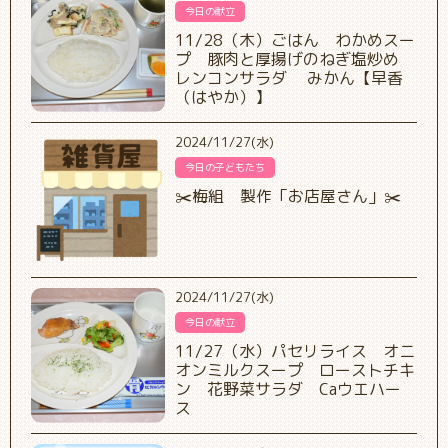
今日の献立
11/28（木）ごはん わかめスー
プ 豚肉と厚揚げのねぎ塩炒め
レンコンサラダ みかん【早香
（はやか）】
2024/11/27(水)
今日の子どもたち
✂️梅組 製作「お店屋さん」✂️
2024/11/27(水)
今日の献立
11/27（水）パセリライス オニ
オンミルクスープ ローストチキ
ン 花野菜サラダ Caウエハー
ス