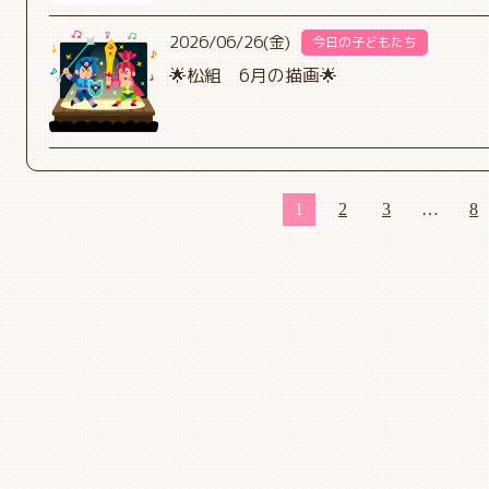
2026/06/26(金)
今日の子どもたち
🌟松組 6月の描画🌟
1
2
3
…
8