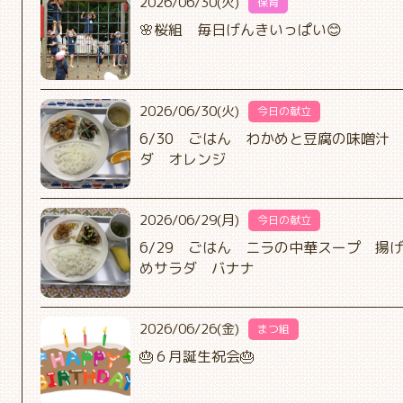
2026/06/30(火)
保育
🌸桜組 毎日げんきいっぱい😊
2026/06/30(火)
今日の献立
6/30 ごはん わかめと豆腐の味噌汁
ダ オレンジ
2026/06/29(月)
今日の献立
6/29 ごはん ニラの中華スープ 揚
めサラダ バナナ
2026/06/26(金)
まつ組
🎂６月誕生祝会🎂