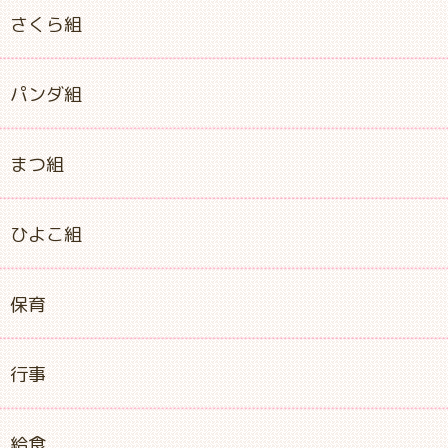
さくら組
パンダ組
まつ組
ひよこ組
保育
行事
給食