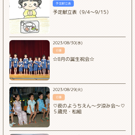
予定献立表
予定献立表（9/4～9/15）
2023/08/30(水)
行事
☆8月の誕生祝会☆
2023/08/29(火)
行事
♡夜のようちえん～夕涼み会～♡
５歳児・松組