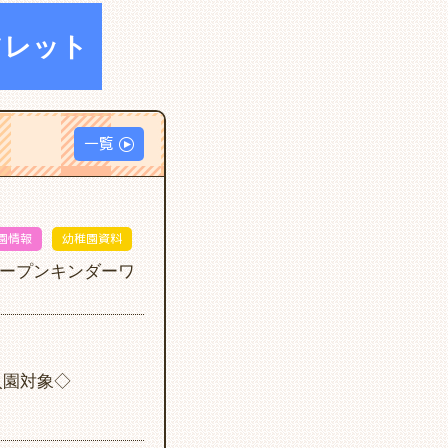
フレット
一覧
園情報
幼稚園資料
KUオープンキンダーワ
入園対象◇