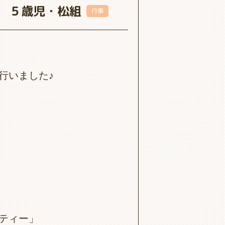
 ５歳児・松組
行事
行いました♪
ティー」