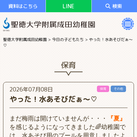
LINE
資料はこちら
検索
聖徳大学附属成田幼稚園
>
今日の子どもたち
>
やった！水あそびだぁ～
♡
保育
2026年07月08日
保育
その他
やった！水あそびだぁ～♡
まだ梅雨は開けていませんが・・・
『夏』
を感じるようになってきました🌈幼稚園で
は、水あそび用のプールを用意しましたよ