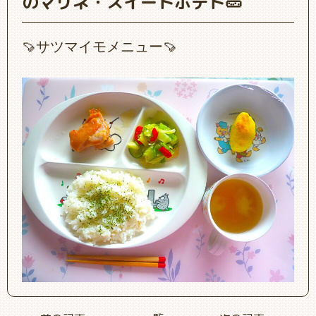
のマリネ・スイートポテト🥒
🍠サツマイモメニュー🍠