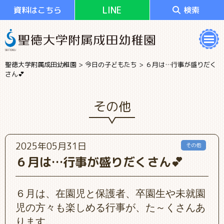
LINE
資料はこちら
検索
聖徳大学附属成田幼稚園
>
今日の子どもたち
>
６月は…行事が盛りだく
さん💕
その他
2025年05月31日
その他
６月は…行事が盛りだくさん💕
６月は、在園児と保護者、卒園生や未就園
児の方々も楽しめる行事が、た～くさんあ
ります。