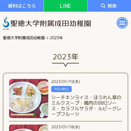
LINE
資料はこちら
検索
聖徳大学附属成田幼稚園
>
2023年
2023年
2023/01/19(木)
今日の献立
シーチキンライス・ほうれん草の
ミルクスープ・鶏肉のBBQソー
ス・カラフルサラダ・ルビーグレ
ープフルーツ
2023/01/18(水)