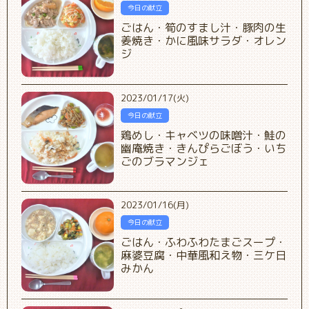
今日の献立
ごはん・筍のすまし汁・豚肉の生
姜焼き・かに風味サラダ・オレン
ジ
2023/01/17(火)
今日の献立
鶏めし・キャベツの味噌汁・鮭の
幽庵焼き・きんぴらごぼう・いち
ごのブラマンジェ
2023/01/16(月)
今日の献立
ごはん・ふわふわたまごスープ・
麻婆豆腐・中華風和え物・三ケ日
みかん